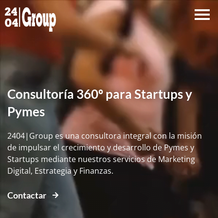
Ir
al
contenido
Consultoría 360º para Startups y
Pymes
2404|Group es una consultora integral con la misión
de impulsar el crecimiento y desarrollo de Pymes y
Startups mediante nuestros servicios de Marketing
Digital, Estrategia y Finanzas.
Contactar