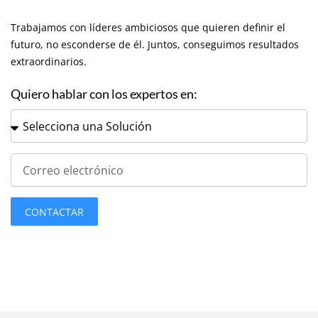
Trabajamos con líderes ambiciosos que quieren definir el
futuro, no esconderse de él. Juntos, conseguimos resultados
extraordinarios.
Quiero hablar con los expertos en:
S
e
l
e
C
c
o
c
r
i
r
CONTACTAR
o
e
n
o
a
e
r
l
S
e
o
c
l
t
u
r