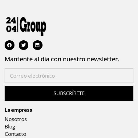
c
ó
i
n
ó
i
n
c
o
Mantente al día con nuestro newsletter.
SUBSCRÍBETE
La empresa
Nosotros
Blog
Contacto