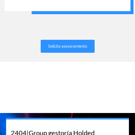
Solicita asesoramiento
2404|Group gestoría Holded