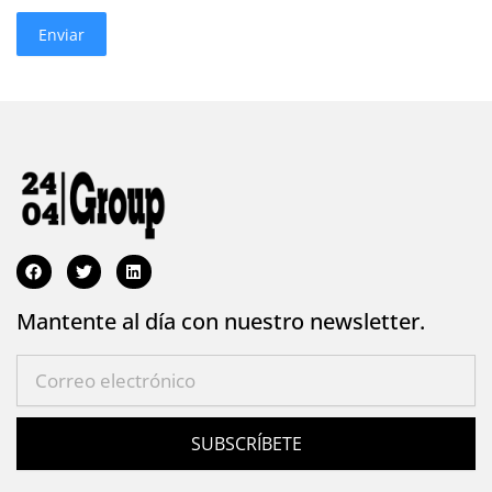
e
o
Enviar
c
n
t
o
r
ó
n
i
c
o
Mantente al día con nuestro newsletter.
SUBSCRÍBETE