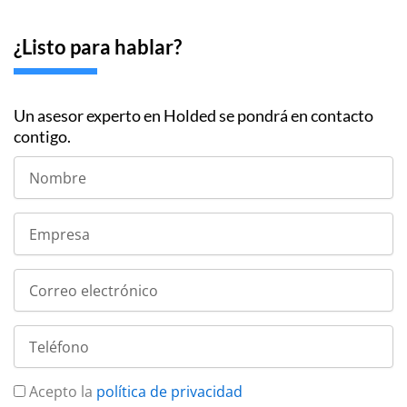
¿Listo para hablar?
Un asesor experto en Holded se pondrá en contacto
contigo.
N
o
m
b
E
r
m
e
p
r
C
e
o
s
r
a
r
T
e
e
o
l
e
é
Acepto la
política de privacidad
l
f