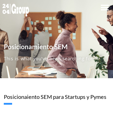
Ir
al
contenido
Posicionamiento SEM
This is what you've been searching for
Posicionaiento SEM para Startups y Pymes